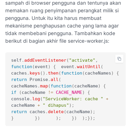
sampah di browser pengguna dan tentunya akan
memakan ruang penyimpanan perangkat milik si
pengguna. Untuk itu kita harus membuat
mekanisme penghapusan cache yang lama agar
tidak membebani pengguna. Tambahkan kode
berikut di bagian akhir file service-worker.js:
self
.
addEventListener
(
"activate"
,
function
(
event
)
{
  event
.
waitUntil
(
caches
.
keys
(
)
.
then
(
function
(
cacheNames
)
{
return
 Promise
.
all
(
cacheNames
.
map
(
function
(
cacheName
)
{
if
(
cacheName 
!=
CACHE_NAME
)
{
console
.
log
(
"ServiceWorker: cache "
+
cacheName 
+
" dihapus"
)
;
return
 caches
.
delete
(
cacheName
)
;
}
}
)
)
;
}
)
)
;
}
)
;