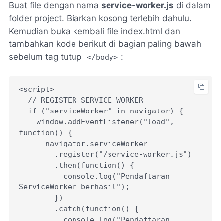
Buat file dengan nama
service-worker.js
di dalam
folder project. Biarkan kosong terlebih dahulu.
Kemudian buka kembali file index.html dan
tambahkan kode berikut di bagian paling bawah
sebelum tag tutup
:
</body>
<script>
  // REGISTER SERVICE WORKER
  if ("serviceWorker" in navigator) {
    window.addEventListener("load", 
function() {
      navigator.serviceWorker
        .register("/service-worker.js")
        .then(function() {
          console.log("Pendaftaran 
ServiceWorker berhasil");
        })
        .catch(function() {
          console.log("Pendaftaran 