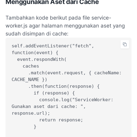
Menggunakan Aset dari Cache
Tambahkan kode berikut pada file service-
worker.js agar halaman menggunakan aset yang
sudah disimpan di cache:
self.addEventListener("fetch", 
function(event) {
  event.respondWith(
    caches
      .match(event.request, { cacheName: 
CACHE_NAME })
      .then(function(response) {
        if (response) {
          console.log("ServiceWorker: 
Gunakan aset dari cache: ", 
response.url);
          return response;
        }