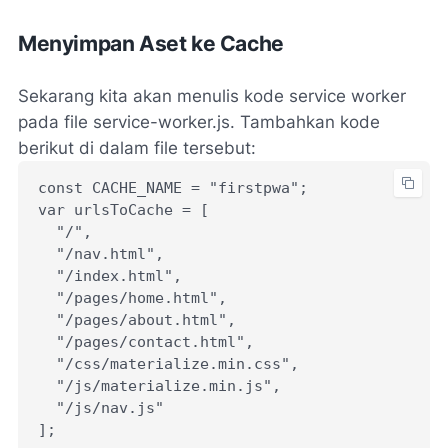
Menyimpan Aset ke Cache
Sekarang kita akan menulis kode service worker
pada file service-worker.js. Tambahkan kode
berikut di dalam file tersebut:
const CACHE_NAME = "firstpwa";
var urlsToCache = [
  "/",
  "/nav.html",
  "/index.html",
  "/pages/home.html",
  "/pages/about.html",
  "/pages/contact.html",
  "/css/materialize.min.css",
  "/js/materialize.min.js",
  "/js/nav.js"
];