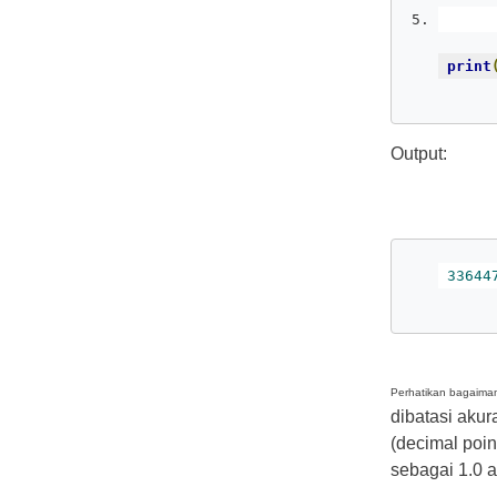
     
print
Output:
33644
Perhatikan bagaiman
dibatasi akur
(decimal poin
sebagai 1.0 a