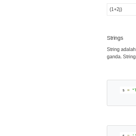
(1+2j)
Strings
String adalah
ganda. String
s 
=
"
s 
=
'