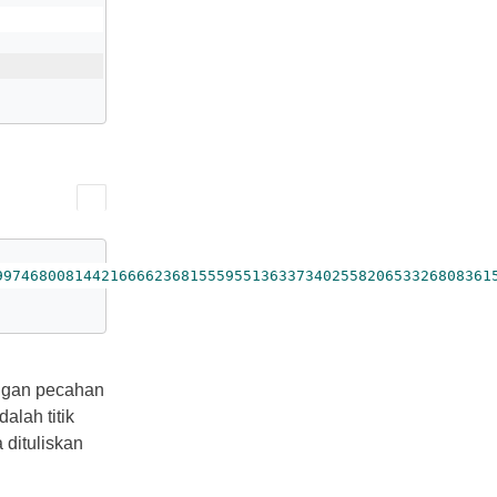
99746800814421666623681555955136337340255820653326808361
angan pecahan
alah titik
 dituliskan