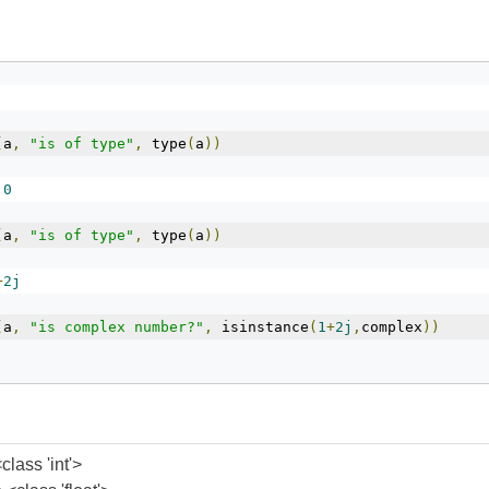
(
a
,
"is of type"
,
 type
(
a
))
.0
(
a
,
"is of type"
,
 type
(
a
))
+
2j
(
a
,
"is complex number?"
,
 isinstance
(
1
+
2j
,
complex
))
class 'int'>