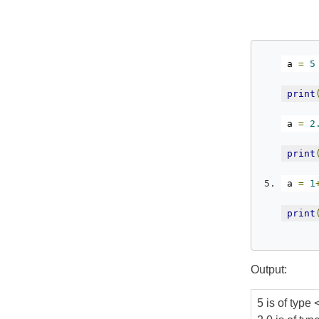
a 
=
5
print
a 
=
2
print
a 
=
1
print
Output:
5 is of type <