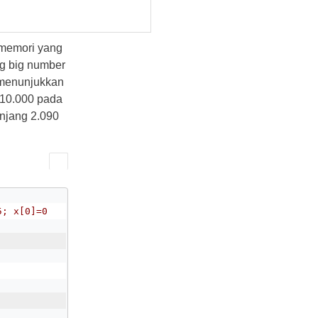
h memori yang
g big number
k menunjukkan
-10.000 pada
anjang 2.090
5; x[0]=0