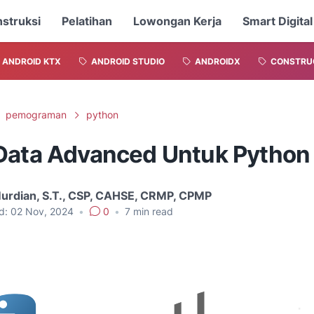
nstruksi
Pelatihan
Lowongan Kerja
Smart Digital
ANDROID KTX
ANDROID STUDIO
ANDROIDX
CONSTRU
pemograman
python
Data Advanced Untuk Python
Murdian, S.T., CSP, CAHSE, CRMP, CPMP
d:
02 Nov, 2024
•
0
•
7
min read