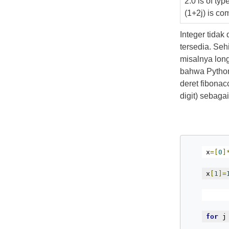
2.0 is of typ
(1+2j) is c
Integer tidak
tersedia. Se
misalnya long
bahwa Python
deret fibonac
digit) sebagai
x
=[
0
]
x
[
1
]=
for
 j