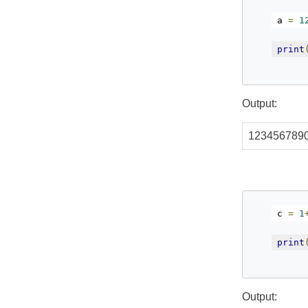
a 
=
1
print
Output:
123456789
c 
=
1
print
Output: