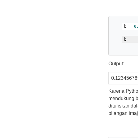
b 
=
0
b
Output:
0.12345678
Karena Pytho
mendukung bi
dituliskan da
bilangan imaj