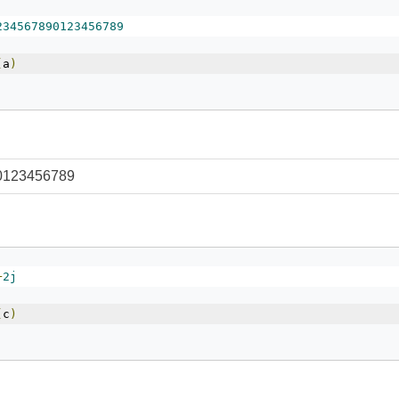
234567890123456789
(
a
)
0123456789
+
2j
(
c
)