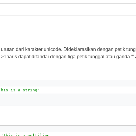
 urutan dari karakter unicode. Dideklarasikan dengan petik tung
 >1baris dapat ditandai dengan tiga petik tunggal atau ganda ''' a
This is a string"
''this is a multiline