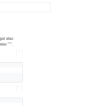
gal atau
tau """.