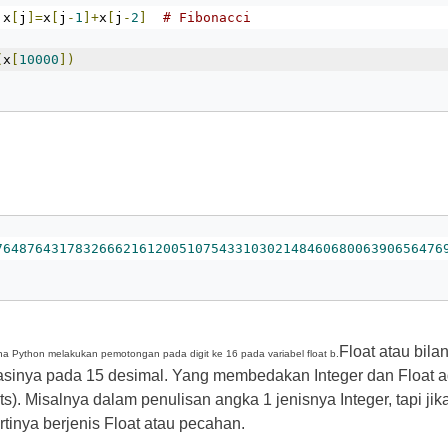
 x
[
j
]=
x
[
j
-
1
]+
x
[
j
-
2
]
# Fibonacci
(
x
[
10000
])
76487643178326662161200510754331030214846068006390656476
Float atau bil
a Python melakukan pemotongan pada digit ke 16 pada variabel float b.
asinya pada 15 desimal. Yang membedakan Integer dan Float ad
ts). Misalnya dalam penulisan angka 1 jenisnya Integer, tapi jika
rtinya berjenis Float atau pecahan.