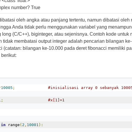
e <class 'float'>
omplex number? True
 dibatasi oleh angka atau panjang tertentu, namun dibatasi ole
hingga Anda tidak perlu menggunakan variabel yang menampun
 long (C/C++), biginteger, atau sejenisnya. Contoh kode untu
 tidak membatasi output integer adalah pencarian bilangan ke
ci (catatan: bilangan ke-10.000 pada deret fibonacci memiliki p
 berikut:
*
10005
;
#inisialisasi array 0 sebanyak 1000
1
;
#x[1]=1
 
in
 range
(
2
,
10001
):