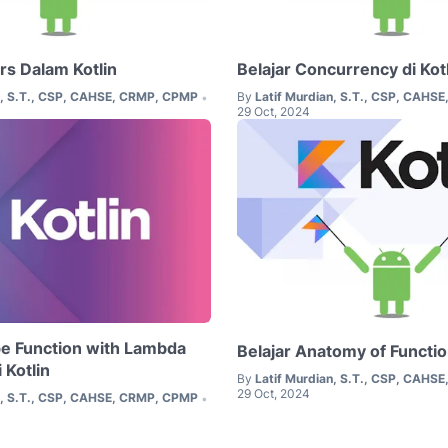
s Dalam Kotlin
Belajar Concurrency di Kot
n, S.T., CSP, CAHSE, CRMP, CPMP
By
Latif Murdian, S.T., CSP, CAHS
•
29 Oct, 2024
pe Function with Lambda
Belajar Anatomy of Function
 Kotlin
By
Latif Murdian, S.T., CSP, CAHS
29 Oct, 2024
n, S.T., CSP, CAHSE, CRMP, CPMP
•