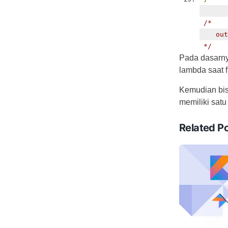
/*
   out
*/
Pada dasarn
lambda saat 
Kemudian bis
memiliki sat
Related P