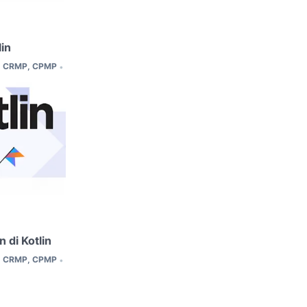
lin
E, CRMP, CPMP
•
 di Kotlin
E, CRMP, CPMP
•