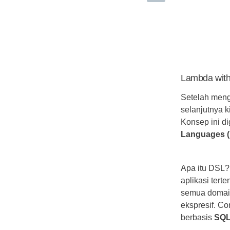
Lambda with
Setelah men
selanjutnya 
Konsep ini d
Languages 
Apa itu DSL?
aplikasi tert
semua domain
ekspresif. C
berbasis
SQ