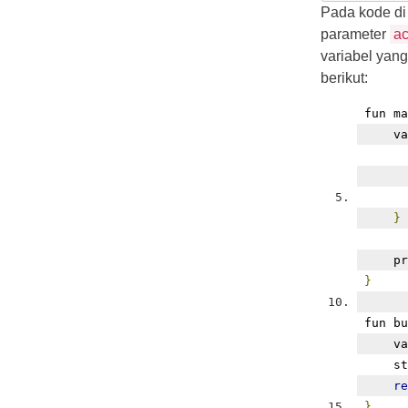
Pada kode di
parameter
ac
variabel yan
berikut:
fun ma
    va
      
      
      
}
    pr
}
fun bu
    va
    st
re
}