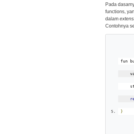
Pada dasarn
functions, y
dalam
extens
Contohnya sep
fun b
    v
    s
r
}