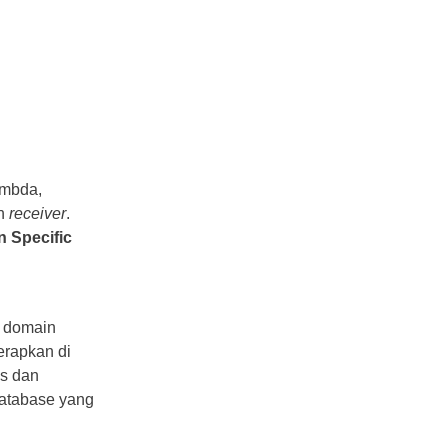
ambda,
an
receiver
.
 Specific
k domain
erapkan di
as dan
atabase yang