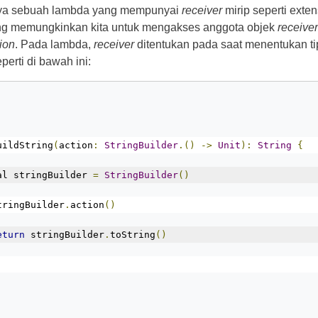
ya sebuah lambda yang mempunyai
receiver
mirip seperti exte
ang memungkinkan kita untuk mengakses anggota objek
receiver
ion
. Pada lambda,
receiver
ditentukan pada saat menentukan tip
erti di bawah ini:
uildString
(
action
:
StringBuilder
.()
->
Unit
):
String
{
al stringBuilder 
=
StringBuilder
()
tringBuilder
.
action
()
eturn
 stringBuilder
.
toString
()