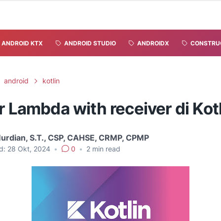
ANDROID KTX
ANDROID STUDIO
ANDROIDX
CONSTRU
android
kotlin
r Lambda with receiver di Kot
Murdian, S.T., CSP, CAHSE, CRMP, CPMP
d:
28 Okt, 2024
•
0
•
2
min read