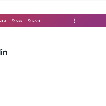
CT 2
CSS
DART
lin