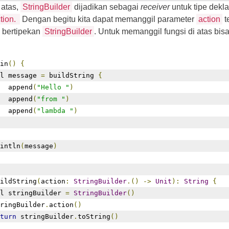
 atas,
StringBuilder
dijadikan sebagai
receiver
untuk tipe dekla
tion.
Dengan begitu kita dapat memanggil parameter
action
t
g bertipekan
StringBuilder
. Untuk memanggil fungsi di atas bisa
in
()
{
l message 
=
 buildString 
{
  append
(
"Hello "
)
  append
(
"from "
)
  append
(
"lambda "
)
intln
(
message
)
ildString
(
action
:
StringBuilder
.()
->
Unit
):
String
{
l stringBuilder 
=
StringBuilder
()
ringBuilder
.
action
()
turn
 stringBuilder
.
toString
()