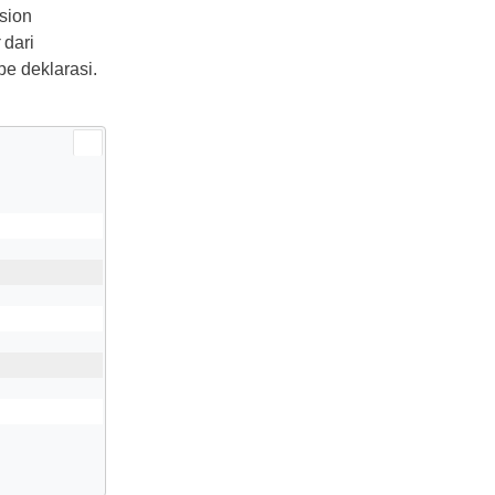
nsion
dari
e deklarasi.