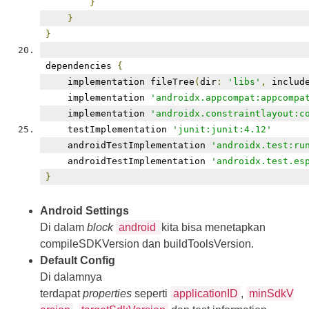
}
}
}
dependencies 
{
    implementation fileTree
(
dir
:
'libs'
,
 includ
    implementation 
'androidx.appcompat:appcompa
    implementation 
'androidx.constraintlayout:c
    testImplementation 
'junit:junit:4.12'
    androidTestImplementation 
'androidx.test:ru
    androidTestImplementation 
'androidx.test.es
}
Android Settings
Di dalam
block
android
kita bisa menetapkan
compileSDKVersion dan buildToolsVersion.
Default Config
Di dalamnya
terdapat
properties
seperti
applicationID
,
minSdkV