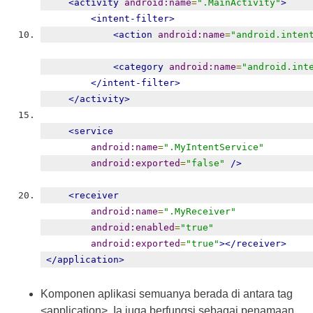
<activity
android:name
=
".MainActivity"
>
<intent-filter>
<action
android:name
=
"android.inten
<category
android:name
=
"android.int
</intent-filter>
</activity>
<service
android:name
=
".MyIntentService"
android:exported
=
"false"
/>
<receiver
android:name
=
".MyReceiver"
android:enabled
=
"true"
android:exported
=
"true"
></receiver>
</application>
Komponen aplikasi semuanya berada di antara tag
<application>. Ia juga berfungsi sebagai penamaan