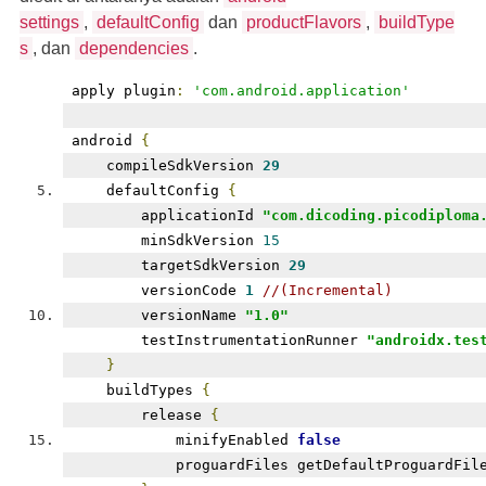
settings
,
defaultConfig
dan
productFlavors
,
buildType
s
, dan
dependencies
.
apply plugin
:
'com.android.application'
android 
{
    compileSdkVersion 
29
    defaultConfig 
{
        applicationId 
"com.dicoding.picodiploma
        minSdkVersion 
15
        targetSdkVersion 
29
        versionCode 
1
//(Incremental)
        versionName 
"1.0"
        testInstrumentationRunner 
"androidx.tes
}
    buildTypes 
{
        release 
{
            minifyEnabled 
false
            proguardFiles getDefaultProguardFil