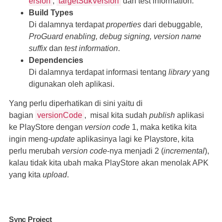
ersion
,
targetSdkVersion
dan test information.
Build Types
Di dalamnya terdapat
properties
dari
debuggable
,
ProGuard enabling, debug signing, version name
suffix
dan
test information
.
Dependencies
Di dalamnya terdapat informasi tentang
library
yang
digunakan oleh aplikasi.
Yang perlu diperhatikan di sini yaitu di
bagian
versionCode
, misal kita sudah
publish
aplikasi
ke PlayStore dengan
version code
1, maka ketika kita
ingin meng-
update
aplikasinya lagi ke Playstore, kita
perlu merubah
version code
-nya menjadi 2 (
incremental
),
kalau tidak kita ubah maka PlayStore akan menolak APK
yang kita
upload
.
Sync Project