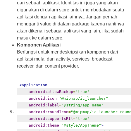
dari sebuah aplikasi. Identitas ini juga yang akan
digunakan di dalam store untuk membedakan suatu
aplikasi dengan aplikasi lainnya. Jangan pernah
mengganti value di dalam package karena nantinya
akan dikenali sebagai aplikasi yang lain, jika sudah
masuk ke dalam store.
Komponen Aplikasi
Berfungsi untuk mendeskripsikan komponen dari
aplikasi mulai dari activity, services, broadcast
receiver, dan content provider.
<application
android:allowBackup
=
"true"
android:icon
=
"@mipmap/ic_launcher"
android:label
=
"@string/app_name"
android:roundIcon
=
"@mipmap/ic_launcher_roun
android:supportsRtl
=
"true"
android:theme
=
"@style/AppTheme"
>